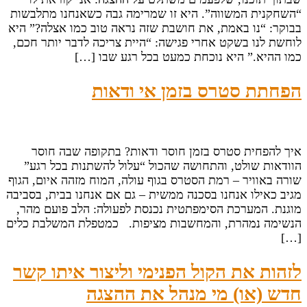
“השחקנית המשווה”. היא זו שמרימה גבה כשאנחנו מתלבשות
בבוקר: “נו באמת, את חושבת שזה נראה טוב כמו אצלה?” היא
לוחשת לנו בשקט אחרי פגישה: “היית צריכה לדבר יותר חכם,
כמו ההיא.” היא נוכחת כמעט בכל רגע שבו […]
הפחתת סטרס בזמן אי ודאות
איך להפחית סטרס בזמן חוסר ודאות? בתקופה שבה חוסר
הוודאות שולט, והתחושה שהכול “עלול להשתנות בכל רגע”
שורה באוויר – רמת הסטרס בגוף עולה, המוח מזהה איום, הגוף
מגיב כאילו אנחנו בסכנה ממשית – גם אם אנחנו בבית, בסביבה
מוגנת. המערכת הסימפתטית נכנסת לפעולה: הלב פועם מהר,
הנשימה נמהרת, והמחשבות מציפות. כמטפלת המשלבת כלים
[…]
לזהות את הקול הפנימי וליצור איתו קשר
חדש (או) מי מנהל את ההצגה