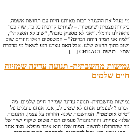
מי מנהל את ההצגה? רבות מאיתנו חיות עם תחושת אשמה,
ביקורת עצמית ושיפוטיות – לעיתים קרובות כל כך, שזה כבר
נראה לנו נורמלי. “אני לא מספיק טובה”, “שוב לא הספקתי”,
“למה אני תמיד דוחה דברים?” – המשפטים האלו חוזרים שוב
ושוב בתוך הראש שלנו. אבל האם עצרנו רגע לשאול מי מדברת
שם? בגישת CBT-ACT […]
גמישות מחשבתית- תנועה עדינה שמזיזה
חיים שלמים
גמישות מחשבתית- תנועה עדינה שמזיזה חיים שלמים. מה
הכוונה? לפעמים אנחנו לא שמים לב, אבל אנחנו פועלים על
“טייס אוטומטי”. ‎המחשבות שלנו- חוזרות על עצמן. ‎התגובות
שלנו- צפויות. ‎וההתנהגות? פעמים רבות פשוט שיקוף ישיר של
מה שהתרגלנו לחשוב. ‎המוח שלנו הוא איבר מופלא. מצד אחד