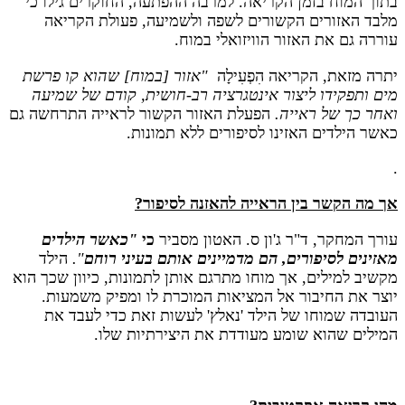
בתוך המוח בזמן הקריאה. למרבה ההפתעה, החוקרים גילו כי
מלבד האזורים הקשורים לשפה ולשמיעה, פעולת הקריאה
עוררה גם את האזור הוויזואלי במוח.
יתרה מזאת, הקריאה הִפְעִילָה
"
אזור [במוח] שהוא קו פרשת
מים ותפקידו ליצור אינטגרציה רב-חושית, קודם של שמיעה
ואחר כך של ראייה.
הפעלת האזור הקשור לראייה התרחשה גם
כאשר הילדים האזינו לסיפורים ללא תמונות.
.
אך מה הקשר בין הראייה להאזנה לסיפור?
עורך המחקר, ד"ר ג'ון ס. האטון מסביר
כי
"
כאשר הילדים
מאזינים לסיפורים, הם מדמיינים אותם בעיני רוחם
".
הילד
מקשיב למילים, אך מוחו מתרגם אותן לתמונות, כיוון שכך הוא
יוצר את החיבור אל המציאות המוכרת לו ומפיק משמעות.
העובדה שמוחו של הילד 'נאלץ' לעשות זאת כדי לעבד את
המילים שהוא שומע מעודדת את היצירתיות שלו.