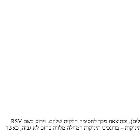
ברונכיוליטיס (בעברית: "דלקת הסימפונונות") היא זיהום נגיפי שגורם להצטברות של ריר ושל ליחה בדרכי הנשימה הקטנים (ברונכיולים), וכתוצאה מכך לחסימה חלקית שלהם. וירוס בשם RSV
נוקות – ברונכיט תינוקות המחלה מלווה בחום לא גבוה, כאשר