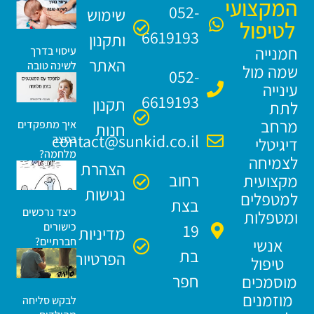
המקצועי
052-
שימוש
לטיפול
6619193
ותקנון
חמנייה
עיסוי בדרך
האתר
לשינה טובה
שמה מול
052-
עינייה
6619193
תקנון
לתת
מרחב
איך מתפקדים
חנות
contact@sunkid.co.il
במצב
דיגיטלי
מלחמה?
לצמיחה
הצהרת
רחוב
מקצועית
נגישות
למטפלים
בצת
כיצד נרכשים
ומטפלות
19
כישורים
מדיניות
אנשי
חברתיים?
בת
הפרטיות
טיפול
חפר
מוסמכים
מוזמנים
לבקש סליחה