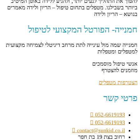
להפוך את התהליך לנעים יותר, ולהגיע ללידה באופן המיטיב
ביותר בשבילנו. מטפלים בתחום טיפול – הריון ולידה מאמרים
בנושא – הריון ולידה
חמנייה- הפורטל המקצועי לטיפול
חמנייה שמה מול עינייה לתת מרחב דיגיטלי לצמיחה מקצועית
למטפלים ומטפלות
אנשי טיפול מוסמכים
מוזמנים להצטרף
הצטרפות מטפלים
פרטי קשר
052-6619193
052-6619193
contact@sunkid.co.il
רחוב בצת 19 בת חפר