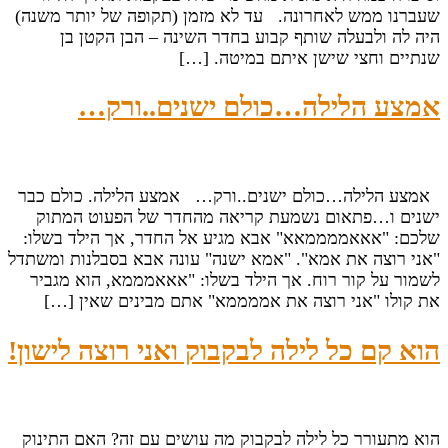
שעברנו ממש לאחרונה. עד לא מזמן (תקופה של יותר משנה)
היה לה ולבעלה שותף קבוע בחדר השינה – הבן הקטן בן
שנתיים וחצי שישן איתם במיטה. […]
אמצע הלילה…כולם ישנים..ורק…
אמצע הלילה…כולם ישנים..ורק… אמצע הלילה. כולם כבר
ישנים ו…פתאום נשמעת קריאה מהחדר של הפעוט המתוק
שלכם: "אאאממממאא" אבא מגיע אל החדר, אך הילד בשלו:
"אני רוצה את אמא". "אמא ישנה" עונה אבא בסבלנות ומשתדל
לשמור על קור רוח. אך הילד בשלו: "אאאמממא, הוא מגביר
את קולו "אני רוצה את אממממא" אתם מבינים שאין […]
הוא קם כל לילה לבקבוק ואני רוצה לישון!
הוא מתעורר כל לילה לבקבוק מה עושים עם זה? האם התינוק