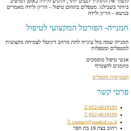
להפוך את התהליך לנעים יותר, ולהגיע ללידה באופן המיטיב
ביותר בשבילנו. מטפלים בתחום טיפול – הריון ולידה מאמרים
בנושא – הריון ולידה
חמנייה- הפורטל המקצועי לטיפול
חמנייה שמה מול עינייה לתת מרחב דיגיטלי לצמיחה מקצועית
למטפלים ומטפלות
אנשי טיפול מוסמכים
מוזמנים להצטרף
הצטרפות מטפלים
פרטי קשר
052-6619193
052-6619193
contact@sunkid.co.il
רחוב בצת 19 בת חפר