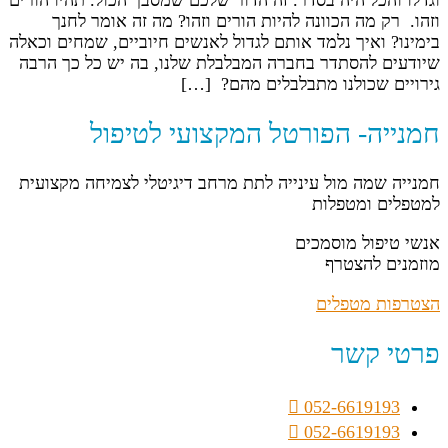
וגדלו והכל היה בסדר. זה הדור שלכם שמסבך הכול. תהיו הורים
וזהו. רק מה הכוונה להיות הורים וזהו? מה זה אומר לחנך
בימינו? ואיך נלמד אותם לגדול לאנשים חיוביים, שמחים וכאלה
שיודעים להסתדר בחברה המבלבלת שלנו, בה יש כל כך הרבה
גירויים שכולנו מתבלבלים מהם? […]
חמנייה- הפורטל המקצועי לטיפול
חמנייה שמה מול עינייה לתת מרחב דיגיטלי לצמיחה מקצועית
למטפלים ומטפלות
אנשי טיפול מוסמכים
מוזמנים להצטרף
הצטרפות מטפלים
פרטי קשר
052-6619193
052-6619193