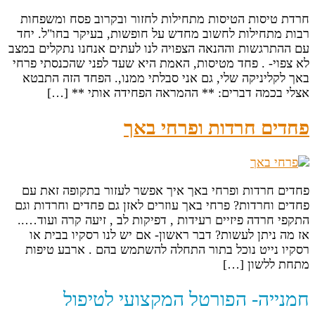
חרדת טיסות הטיסות מתחילות לחזור ובקרוב פסח ומשפחות
רבות מתחילות לחשוב מחדש על חופשות, בעיקר בחו"ל. יחד
עם ההתרגשות וההנאה הצפויה לנו לעתים אנחנו נתקלים במצב
לא צפוי- . פחד מטיסות, האמת היא שעד לפני שהכנסתי פרחי
באך לקליניקה שלי, גם אני סבלתי ממנו,. הפחד הזה התבטא
אצלי בכמה דברים: ** ההמראה הפחידה אותי ** […]
פחדים חרדות ופרחי באך
פחדים חרדות ופרחי באך איך אפשר לעזור בתקופה זאת עם
פחדים וחרדות? פרחי באך עוזרים לאזן גם פחדים וחרדות וגם
התקפי חרדה פיזיים רעידות , דפיקות לב , זיעה קרה ועוד…..
אז מה ניתן לעשות? דבר ראשון- אם יש לנו רסקיו בבית או
רסקיו נייט נוכל בתור התחלה להשתמש בהם . ארבע טיפות
מתחת ללשון […]
חמנייה- הפורטל המקצועי לטיפול