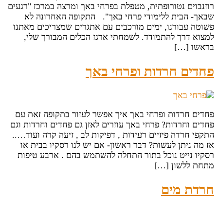
רוזנבוים נטורופתית, מטפלת בפרחי באך ומרצה במרכז "רגעים
שבאך- הבית ללימודי פרחי באך". התקופה האחרונה לא
פשוטה עבורנו, ימים מורכבים עם אתגרים שמצריכים מאתנו
למצוא דרך להתמודד. לשמחתי ארגז הכלים המבורך שלי,
בראשו […]
פחדים חרדות ופרחי באך
פחדים חרדות ופרחי באך איך אפשר לעזור בתקופה זאת עם
פחדים וחרדות? פרחי באך עוזרים לאזן גם פחדים וחרדות וגם
התקפי חרדה פיזיים רעידות , דפיקות לב , זיעה קרה ועוד…..
אז מה ניתן לעשות? דבר ראשון- אם יש לנו רסקיו בבית או
רסקיו נייט נוכל בתור התחלה להשתמש בהם . ארבע טיפות
מתחת ללשון […]
חרדת מים