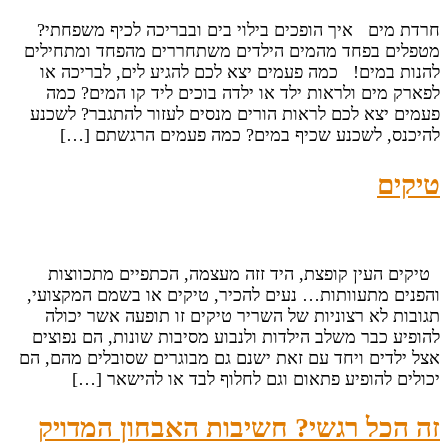
חרדת מים איך הופכים בילוי בים ובבריכה לכיף משפחתי?
מטפלים בפחד מהמים הילדים משתחררים מהפחד ומתחילים
להנות במים! כמה פעמים יצא לכם להגיע לים, לבריכה או
לפארק מים ולראות ילד או ילדה בוכים ליד קו המים? כמה
פעמים יצא לכם לראות הורים מנסים לעזור להתגבר? לשכנע
להיכנס, לשכנע שכיף במים? כמה פעמים הרגשתם […]
טיקים
טיקים העין קופצת, היד זזה מעצמה, הכתפיים מתכווצות
והפנים מתעוותות… נעים להכיר, טיקים או בשמם המקצועי,
תגובות לא רצוניות של השריר טיקים זו תופעה אשר יכולה
להופיע כבר משלב הילדות ולנבוע מסיבות שונות, הם נפוצים
אצל ילדים ויחד עם זאת ישנם גם מבוגרים שסובלים מהם, הם
יכולים להופיע פתאום וגם לחלוף לבד או להישאר […]
זה הכל רגשי? חשיבות האבחון המדויק