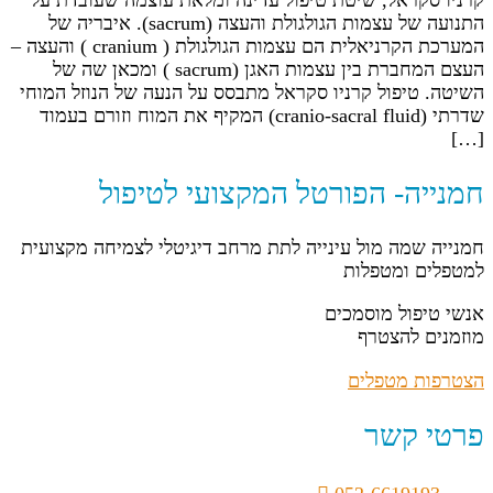
קרניו סקראל, שיטת טיפול עדינה ומלאת עוצמה שעובדת על
התנועה של עצמות הגולגולת והעצה (sacrum). איבריה של
המערכת הקרניאלית הם עצמות הגולגולת ( cranium ) והעצה –
העצם המחברת בין עצמות האגן (sacrum ) ומכאן שה של
השיטה. טיפול קרניו סקראל מתבסס על הנעה של הנוזל המוחי
שדרתי (cranio-sacral fluid) המקיף את המוח וזורם בעמוד
[…]
חמנייה- הפורטל המקצועי לטיפול
חמנייה שמה מול עינייה לתת מרחב דיגיטלי לצמיחה מקצועית
למטפלים ומטפלות
אנשי טיפול מוסמכים
מוזמנים להצטרף
הצטרפות מטפלים
פרטי קשר