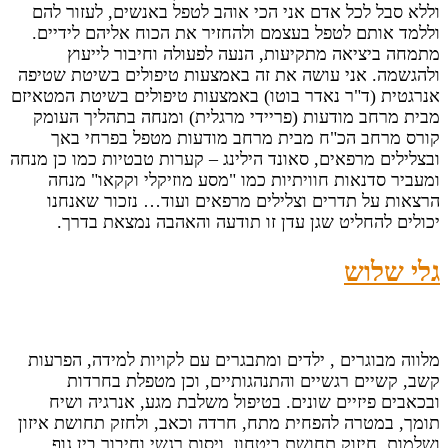
וללא סבל לכל אדם אני הכי אוהב לטפל באנשים, לעזור להם
וללמד אותם לטפל בעצמם ולהחזיר את הכוח אליהם לידיים.
מתמחה ביציאה מתקיעות, הנעה לפעולה וחיבור לייעוץ
ולהגשמה. אני עושה את זה באמצעות טיפולים בשיטת שטיפה
אנרגטית (ד"ר נאדר בוטו) באמצעות טיפולים בשיטת המטאיזם
מבית מרחב מודעות (פריידי מרגלית) ומנחה בתהליך העומק
קורס מרחב הכ"ח מבית מרחב מודעות מטפל בפרחי באך
ובצלילים מרפאים, סאונד הילינג – קערות טבטיות כמו כן מנחה
ומעביר סדנאות חוויתיות כמו "מסע מוזיקלי וקקאו" מנחה
הרצאות על תדרים וצלילים מרפאים ועוד… נזכור שאנחנו
יכולים להחליט שגן עדן זו תודעה והאהבה נמצאת בדרך.
גלי שלוש
מלווה מבוגרים , ילדים ומתבגרים עם לקויות למידה, הפרעות
קשב, קשיים רגשיים והתנהגותיים, וכן מטפלת בחרדות
ובכאבים פיזיים שונים. בטיפול משלבת מגע, אנרגיה ושיח
תומך, במטרה להפחית מתח, חרדה וכאב, ולחזק תחושת איזון
ושלמות. חיזוק תחושת ביטחון, ויסות רגשי וחיבור בין גוף