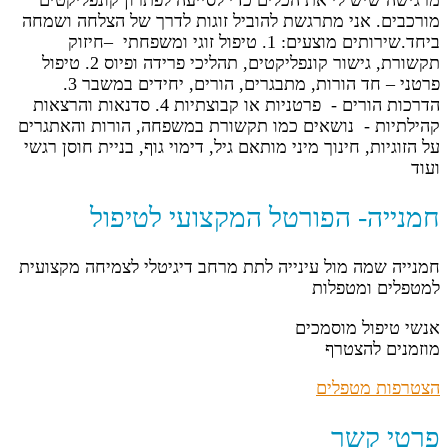
מרגישה שיש ‏לי את הכלים כדי לסייעה לפתרון קונפליקטים
מורכבים. אני מתרגשת להוביל ‏זוגות לדרך של הצלחה ושמחה
ביחד.‏שירותים מוצעים: ‏1.‏ טיפול זוגי ומשפחתי ‏‎– ‎חיזוק
תקשורת, גישור קונפליקטים, תהליכי פרידה ופיוס ‏2.‏ טיפול
פרטני –‏‎ ‎חד הורות,‏‎ ‎מתבגרים, הורים, יחידים במשבר ‏3.‏
הדרכות הורים -‏‎ ‎‏ פרטניות או קבוצתיות ‏4.‏ סדנאות והרצאות
קהילתיות -‏‎ ‎‏ נושאים כמו תקשורת במשפחה, הורות והאתגרים
על ‏הזוגיות, חינוך מיני מותאם גיל, דימוי גוף, בניית חוסן רגשי
ועוד ‏
חמנייה- הפורטל המקצועי לטיפול
חמנייה שמה מול עינייה לתת מרחב דיגיטלי לצמיחה מקצועית
למטפלים ומטפלות
אנשי טיפול מוסמכים
מוזמנים להצטרף
הצטרפות מטפלים
פרטי קשר