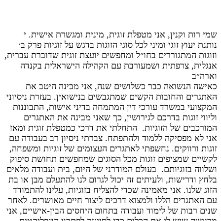
שמי רות וקנין, אני מטפלת זוגית, מינית ומגשרת אישית. י
נותנת יעוץ זוגי ומיני לכל סוגי הזוגות בדגש על זוגיות פרק ב׳
וזוגות המתגוררים בחו״ל ומחפשים יועצת זוגית שדוברת עברית,
אנגלית, צרפתית ושמעורבת עם הקהילה הישראלית בקנדה
וארה״ב ‏
כאישה הנשואה כבר כשלושים שנה, אני מבינה היטב את
האתגרים והחובות ‏הקשים שמתגבשים בנישואין. בעזרת ניסיוני
המקצועי במשרד עורכי דין ‏המתמחה בדיני אישות, התבוננות
וליווי זוגות בדרכם לגירושין, כך שאני מבינה ‏את האתגרים
המורכבים של הזוגיות. ‏ התחלתי את דרכי כמטפלת זוגית ומאז
אני לא מפסיקה ללמוד ולהתפתח. ‏צברתי ניסיון רב בעבודה עם
זוגות ורווקים. נחשפתי לאתגרים העצומים של ‏זוגיות ומשפחה,
לקשיים שמציפים זוגות מכל הסוגים שמחפשים תחושת סיפוק
‏ושלווה בזוגיותם. ‏ בעולם המודרני של היום, בית ועבודה מלאים
בלחץ ודרישות, ולעיתים זה יכול ‏לגרום לנו להתעלם מבן או בת
הזוג שלנו. אני מאמינה שכדי להצליח בזוגיות, ‏עלינו להתמודד
עם האתגרים הללו ולמצוא דרכים ליצור חיים מאושרים. לאחר
‏שנים רבות של לימוד ועבודה בתחום היחסים הבין-אישיים, אני