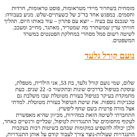
מומחית בשחרור מיידי מטראומות, פוסט טראומות, חרדות
וחסמים. במפגש אחד בד"כ של כשעתיים-שלש. מניע בעבודה:
מי שנכנס עם בעיה – יוצא עם פתרון – עוד באותו היום. תהליך
חוויתי עדין שמשחרר מה שמטריד, מאתגר, מחייב ומעכב.
לשיטה רשום סמל מסחרי במחלקת הפטנטים במשרד
המשפטים.
נועם קורל גלעד
שלום, שמי נועם קורל גלעד, בת 53, אני הילרית, מטפלת,
עוסקת בטיפול בדרכים שונות ובתקשור כ- 22 שנים. כעת
מתמקדת בעיקר בטיפול בעזרת מטוטלת שבו משלבת גם
טכניקות נוספות. את שיטת הטיפול בעזרת מטוטלת. למדתי
אצל מורה פרטית בשם שחף ליפשיץ.
התחברתי לשיטה הזאת במהירות, מכיוון שהיא מאפשרת
לעקוף מחסומים של התנגדויות לטיפול, שכליים ורגשיים כאחד,
ולכן יכולה להשפיע במקומות שבהם בשיטות רבות בעקבות
התנגדויות שעולות-נוצר צורך לעבוד קודם על אותן התנגדויות,