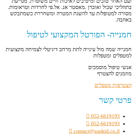
ועם האחר טובים ומיטיבים לאיכות חיים משופרת. מסייעת
בתהליכי שכול ואובדן .מאסטר אנ. אל.פי לחרדות וטראומות.
מסורה למטופל/ת עד להשגת המטרה ומשחררת כשמתבקש
באהבה.
חמנייה- הפורטל המקצועי לטיפול
חמנייה שמה מול עינייה לתת מרחב דיגיטלי לצמיחה מקצועית
למטפלים ומטפלות
אנשי טיפול מוסמכים
מוזמנים להצטרף
הצטרפות מטפלים
פרטי קשר
052-6619193
052-6619193
contact@sunkid.co.il