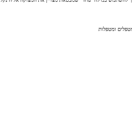
יך להשתמש במילה ״פחד״ שמבטאת מצויין את המצוקה אליה נקלע
מטפלים ומטפלות