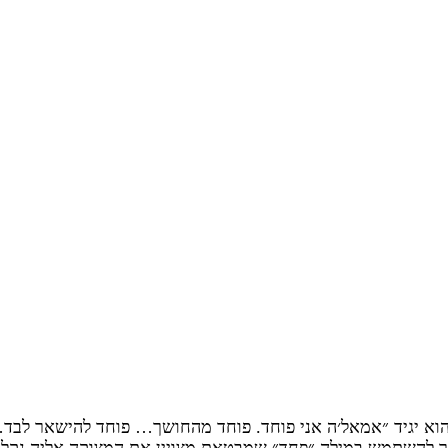
הוא יגיד ״אמאל׳ה אני פוחד. פוחד מהחושך… פוחד להישאר לבד