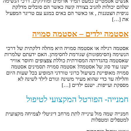
אנשים אסמטיים כמעט תמיד אדומים ומודלקים. דרכי הנשימה
שלהם יכולות להגיב בצורה קשה כאשר הם סובלים מדלקת
נגיפית הצטננות , או כאשר הם באים במגע עם טריגר המפעיל
את […]
אסטמה ילדים – אסטמה סמויה
אסטמה רגילה או אסטמה סמויה היא מחלה דלקתית של דרכי
הנשימה (הסימפונות) שגורמת לחסימתן. האם ידעתם שלמרות
שאסטמה בהגדרתה המסורתית כוללת צפצופים וחוסר אוויר
ישנו עוד סוג של אסטמה? אסטמה סמויה תסמינים אסטמה
סמויה מאופיינת בשיעול כרוני טורדני המופיע בכל שעות היום
והלילה עד כדי שהוא מעיר משינה וגורם לילד לשינה לא
מספקת ועייפות. ישנם ילדים […]
חמנייה- הפורטל המקצועי לטיפול
חמנייה שמה מול עינייה לתת מרחב דיגיטלי לצמיחה מקצועית
למטפלים ומטפלות