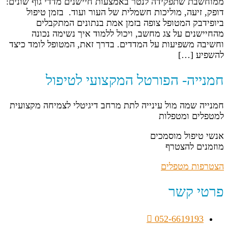
ממוחשבת שתפקידה לנטר באמצעות חיישנים מדדי גוף שונים:
דופק, זיעה, מוליכות חשמלית של העור ועוד. בזמן טיפול
ביופידבק המטופל צופה בזמן אמת בנתונים המתקבלים
מהחיישנים על צג מחשב, ויכול ללמוד איך נשימה נכונה
וחשיבה משפיעות על המדדים. בדרך זאת, המטופל לומד כיצד
להשפיע […]
חמנייה- הפורטל המקצועי לטיפול
חמנייה שמה מול עינייה לתת מרחב דיגיטלי לצמיחה מקצועית
למטפלים ומטפלות
אנשי טיפול מוסמכים
מוזמנים להצטרף
הצטרפות מטפלים
פרטי קשר
052-6619193