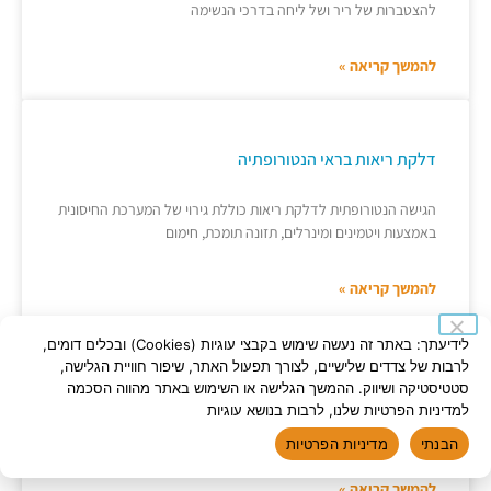
להצטברות של ריר ושל ליחה בדרכי הנשימה
להמשך קריאה »
דלקת ריאות בראי הנטורופתיה
הגישה הנטורופתית לדלקת ריאות כוללת גירוי של המערכת החיסונית
באמצעות ויטמינים ומינרלים, תזונה תומכת, חימום
להמשך קריאה »
לידיעתך: באתר זה נעשה שימוש בקבצי עוגיות (Cookies) ובכלים דומים,
שונישין – דיקור ילדים ללא מחטים
לרבות של צדדים שלישיים, לצורך תפעול האתר, שיפור חוויית הגלישה,
סטטיסטיקה ושיווק. ההמשך הגלישה או השימוש באתר מהווה הסכמה
שיטה לטיפול באמצעות חוכמת הרפואה הסינית וללא מחטים,
למדיניות הפרטיות שלנו, לרבות בנושא עוגיות
בתינוקות וילדים עד גיל 6 (לעיתים 8).
הבנתי
מדיניות הפרטיות
להמשך קריאה »