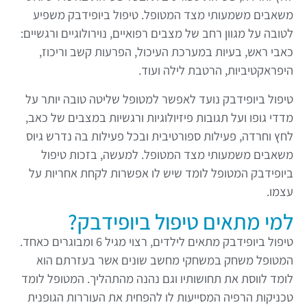
משאבים משמעותי מצד המטופל. טיפול ביופידבק משפיע
לטובה על מגוון רחב של מצבים רפואיים, נוירולוגיים ורגשיים:
כאבי ראש, בעיות במערכת העיכול, הפרעות קשב וריכוז,
היפראקטיביות, הרטבת לילה ועוד.
טיפול ביופידבק נועד לאפשר למטופל שליטה טובה יותר על
מדדי גופו ועל תגובות פיזיולוגיות ורגשיות במצבים של כאב,
לחץ וחרדה, פעילות ספורטיבית ובכל פעילות בה נדרש גיוס
משאבים משמעותי מצד המטופל. למעשה, בזכות טיפול
ביופידבק המטופל לומד שיש לו אפשרות לקחת אחריות על
עצמו.
למי מתאים טיפול ביופידבק?
טיפול ביופידבק מתאים לילדים, רצוי מגיל 6 ומבוגרים כאחד.
המטופל משחק במשחקי מחשב שונים אשר בעזרתם הוא
לומד לווסת את תחושותיו וגם נהנה מהתהליך. המטופל לומד
טכניקות הרפיה המסייעות לו להפחית את העוררות הגופנית