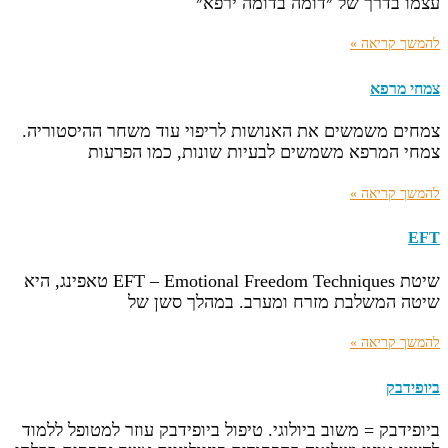
עצמו בדרך של ״דומה בדומה ירפא״
להמשך קריאה »
צמחי מרפא
צמחים משמשים את האנושות לריפוי עוד משחר ההיסטוריה.
צמחי המרפא משמשים לבעיות שונות, כמו הפרעות
להמשך קריאה »
EFT
שיטת EFT – Emotional Freedom Techniques טאפינג, היא
שיטה המשלבת מזרח ומערב. במהלך סשן של
להמשך קריאה »
ביופידבק
ביופידבק = משוב ביולוגי. טיפול ביופידבק עוזר למטופל ללמוד