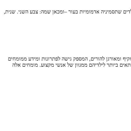
וא מין של החיידק Streptococcus מהמין Streptococcus pyogenes.שנית היא מחלת ילדים שתסמיניה אדמומיות בעור –ומכאן שמה: צבע השני. שנית,
קיף ומאורגן להורים, המספק גישה לפתרונות ומידע ממומחים
אים ביותר לילדיהם ממגוון של אנשי מקצוע. מומחים אלה