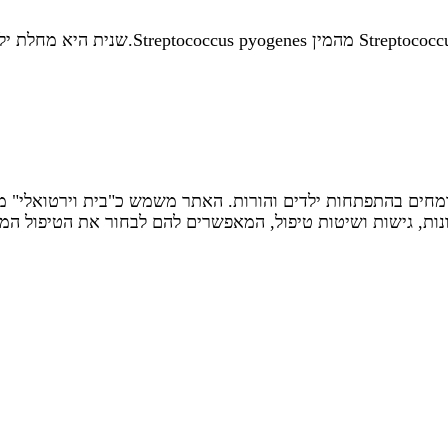
שָׁנִית, סקרלטינה Scarlatinaהגורם למחלה ה
ומחים בהתפתחות ילדים והורות. האתר משמש כ"בית וירטואלי" מ
ות, גישות ושיטות טיפול, המאפשרים להם לבחור את הטיפול המת