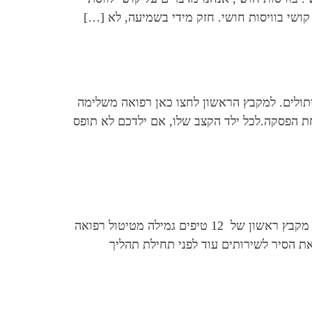
קושי בוויסות חושי. חזק מידי בשמיעה, לא […]
יתולים. למקבץ הראשון לחצו כאן רפואה משלימה
– אינדקס מטפלים ברפואה משלימה גמילה מחיתולים טיפ #13 אל תחששו לקחת הפסקה.לכל ילד הקצב שלו, אם ילדכם לא תופס
גמילה מחיתולים אספנו עבורכם את מיטב טיפים לגמילה מחיתולים שיעזרו לכם להבין איך גומלים מחיתולים. לפניכם מקבץ ראשון של 12 טיפים גמילה מטיטול רפואה
ליסטי לילדים חמניה – אינדקס מטפלים ברפואה משלימה גמילה מחיתולים טיפ #1 הכניסו את הסיר לשירותים עוד לפני תחילת תהליך