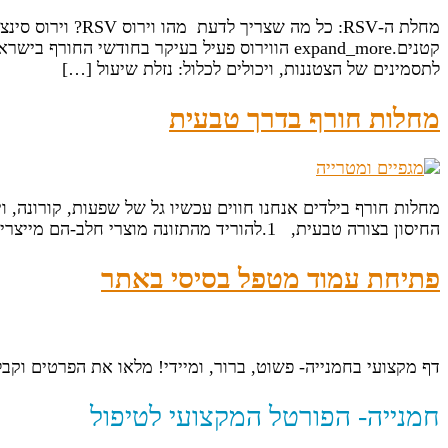
לתסמינים של הצטננות, ויכולים לכלול: נזלת שיעול […]
מחלות חורף בדרך טבעית
מחלות חורף בילדים אנחנו חווים עכשיו גל של שפעות, קורונה,
החיסון בצורה טבעית, 1.להוריד מהתזונה מוצרי חלב-הם מייצרים לחות ודלקת. 2.במידה ויש שיעול- תנו סירופ טבעי על בסיס סמבוק או צמחים(יש הרבה אפשרויות) 3.אם […]
פתיחת עמוד מטפל בסיסי באתר
דף מקצועי בחמנייה- פשוט, ברור, ומיידי! מלאו את הפרטים וק
חמנייה- הפורטל המקצועי לטיפול