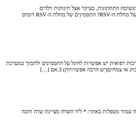
ירוס נשימתי נפוץ הגורם למחלות דרכי הנשימה התחתונות, בעיקר אצל תינוקות וילדים
קטנים.expand_more הווירוס פעיל בעיקר בחודשי החורף בישראל, בין החודשים נובמבר ועד מרץ.expand_more מהם התסמינים של מחלת ה-RSV? התסמינים של מחלת ה-RSV דומים
ערבות רפואית יש אפשרות להקל על התסמינים ולתמוך במערכת
וח עמוד מטפל/ת באתר: * ליד השדה מציינת שדה חובה