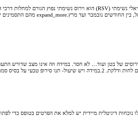
מחלת ה-RSV: כל מה שצריך לדעת מהו וירוס RSV? וירוס סינציאלי נשימתי (RSV) הוא ו
 וירוסים של בטן ועוד… לא חסר. במידה וזה אינו מצב שדורש הת
בלו נוכחות דיגיטלית מיידית יש למלא את הפרטים בטופס כדי לפת