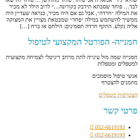
שהוא יגיד ״אמאל׳ה אני פוחד. פוחד מהחושך… פוחד להישאר
לבד… פוחד שסבתא תידבק בקורונה…״ לרוב הילד לא מכיר
את המילה ״חרדה״, אבל גם אם היה מכיר, כנראה שעדיין היה
ממשיך להשתמש במילה ״פחד״ שמבטאת מצויין את המצוקה
אליה נקלע. התקף חרדה תסמינים: הילחם או ברח […]
חמנייה- הפורטל המקצועי לטיפול
חמנייה שמה מול עינייה לתת מרחב דיגיטלי לצמיחה מקצועית
למטפלים ומטפלות
אנשי טיפול מוסמכים
מוזמנים להצטרף
הצטרפות מטפלים
פרטי קשר
052-6619193
052-6619193