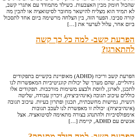
שהכול חומק מבין האצבעות. כשילד מתמודד עם אתגרי קשב,
לא תמיד הוא מצליח להישאר מחובר לסיטואציה או להבין מה
קורה סביבו. הפער הזה, בין הצלחה מרשימה ביום אחד לתסכול
ביום אחר, עלול לערער את […]
הפרעת קשב- למה כל כך קשה
להתארגן?
הפרעת קשב וריכוז (ADHD) מאופיינת בקשיים בתפקודים
ניהוליים, שהם מערך של יכולות קוגניטיביות המאפשרות לנו
לתכנן, לארגן, לווסת ולבצע משימות מורכבות. תפקודים אלו
כוללים עיכוב תגובה (אינהיביציה), זיכרון עבודה, שליטה
רגשית, גמישות מחשבתית, תכנון ופתרון בעיות. עיכוב תגובה
(אינהיביציה): יכולת זו מאפשרת לנו לעכב תגובות
אימפולסיביות ולהתנהג בצורה מתאימה לסיטואציה. אצל
אנשים עם ADHD, קיימת […]
הפרעת קשב- למה הילד מתנתק?