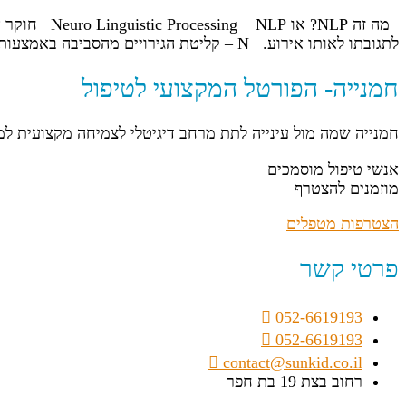
מה זה NLP?
לתגובתו לאותו אירוע. N – קליטת הגירויים מהסביבה באמצעות מערכת החושים L – האופן בו האדם מתרגם את החוויה ונותן לה משמעות באמצעות שימוש במילים […]
חמנייה- הפורטל המקצועי לטיפול
חמנייה שמה מול עינייה לתת מרחב דיגיטלי לצמיחה מקצועית ל
אנשי טיפול מוסמכים
מוזמנים להצטרף
הצטרפות מטפלים
פרטי קשר
052-6619193
052-6619193
contact@sunkid.co.il
רחוב בצת 19 בת חפר