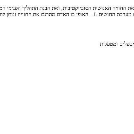
 או Neuro Linguistic Processing NLP חוקר את החוויה האנושית הסובייקטיבית, ואת הב
מטפלים ומטפלות