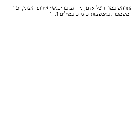
נת התהליך הפנימי המתרחש במוחו של אדם, מהרגע בו ״פגש״ אירוע חיצוני, ועד