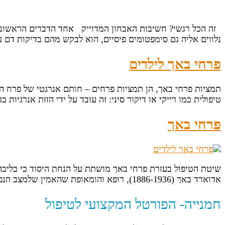
זה הכל רגשי? חשיבות האבחון המדוייק אחד הדברים הראשונים 
נלווים אליה גם סימפטומים פיסיים, הוא לבקש מהם בדיקות דם
פרחי באך לילדים
תמציות פרחי באך, הן תמציות פרחים – חותם אנרגטי של פרח ה
טיפולית כמו רייקי או דיקור סיני: זה עובד על ידי הזזת אנרגיו
פרחי באך
שיטת הטיפול בעזרת פרחי באך מושתת על הנחת היסוד כי בליבה ש
אדוארד באך (1886-1936), רופא והומאופת שהאמין שלמצב הנפשי תפקיד חשוב בשמירת הבריאות הפיזית באדם ובתהליך החלמתו. הוא סיווג שלושים ושמונה מצבים […]
חמנייה- הפורטל המקצועי לטיפול