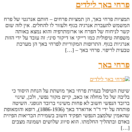
פרחי באך לילדים
תמציות פרחי באך, הן תמציות פרחים – חותם אנרגטי של פרח
המשמש להעברת אנרגיה בגוף ולעזור לו להחלים. אין לזה שום
קשר לניחוח של הפרח או ארומתרפיה והוא נמצא באותה
משפחה טיפולית כמו רייקי או דיקור סיני: זה עובד על ידי הזזת
אנרגיות בגוף. התרופות המקוריות לפרחי באך הן מערכת
טבעית לריפוי. פרחי באך – […]
פרחי באך
שיטת הטיפול בעזרת פרחי באך מושתת על הנחת היסוד כי
בליבה של כל מחלה או כאב, קיים מקור נפשי, ולכן, שינוי
ברובד הנפשי חשוב לא פחות משינוי ברובד הגופני. השיטה
פותחה על ידי ד"ר אדוארד באך (1886-1936), רופא והומאופת
שהאמין שלמצב הנפשי תפקיד חשוב בשמירת הבריאות הפיזית
באדם ובתהליך החלמתו. הוא סיווג שלושים ושמונה מצבים
[…]