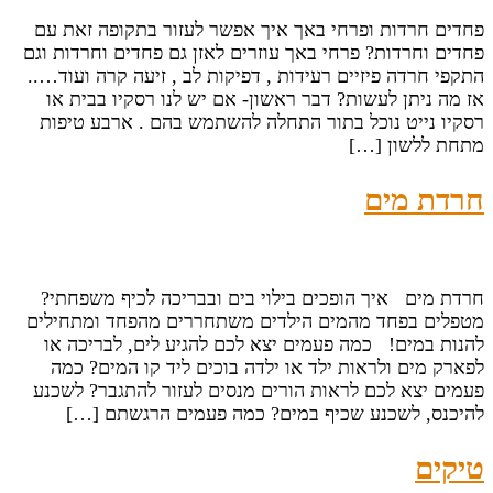
פחדים חרדות ופרחי באך איך אפשר לעזור בתקופה זאת עם
פחדים וחרדות? פרחי באך עוזרים לאזן גם פחדים וחרדות וגם
התקפי חרדה פיזיים רעידות , דפיקות לב , זיעה קרה ועוד…..
אז מה ניתן לעשות? דבר ראשון- אם יש לנו רסקיו בבית או
רסקיו נייט נוכל בתור התחלה להשתמש בהם . ארבע טיפות
מתחת ללשון […]
חרדת מים
חרדת מים איך הופכים בילוי בים ובבריכה לכיף משפחתי?
מטפלים בפחד מהמים הילדים משתחררים מהפחד ומתחילים
להנות במים! כמה פעמים יצא לכם להגיע לים, לבריכה או
לפארק מים ולראות ילד או ילדה בוכים ליד קו המים? כמה
פעמים יצא לכם לראות הורים מנסים לעזור להתגבר? לשכנע
להיכנס, לשכנע שכיף במים? כמה פעמים הרגשתם […]
טיקים