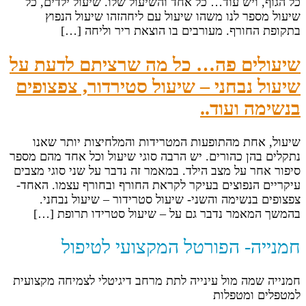
כל הגוף, ויש עוד… כל אחד והשיעול שלו. שיעול ילדים, כל
שיעול מספר לנו משהו שיעול עם ליחהזהו שיעול הנפוץ
בתקופת החורף. מעורבים בו הוצאת ריר וליחה […]
שיעולים פה… כל מה שרציתם לדעת על
שיעול נבחני – שיעול סטירדור, צפצופים
בנשימה ועוד..
שיעול, אחת מהתופעות המטרידות והמלחיצות יותר שאנו
נתקלים בהן כהורים. יש הרבה סוגי שיעול וכל אחד מהם מספר
סיפור אחר על מצב הילד. במאמר זה נדבר על שני סוגי מצבים
עיקריים הנפוצים בעיקר לקראת החורף ובחורף עצמו. האחד-
צפצופים בנשימה והשני- שיעול סטרידור – שיעול נבחני.
בהמשך המאמר נדבר גם על – שיעול סטרידו תרופת […]
חמנייה- הפורטל המקצועי לטיפול
חמנייה שמה מול עינייה לתת מרחב דיגיטלי לצמיחה מקצועית
למטפלים ומטפלות