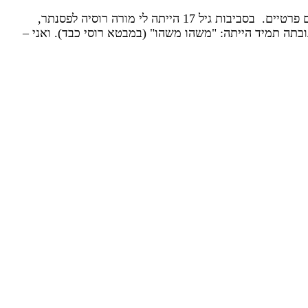
מחמאה עידוד והתיסכול שביניהן בגיל 12 התחלתי ללמוד פסנתר. למדתי בשנה הראשונה בקונסרבטוריון ובהמשך למדתי אצל מורים פרטיים. בסביבות גיל 17 הייתה לי מורה רוסיה לפסנתר,
ובתה תמיד הייתה: "משהו משהו" (במבטא רוסי כבד). ואני –