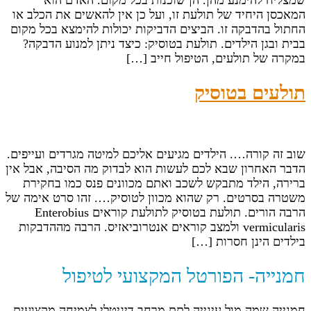
שמצליח להימנע מהן. הן שוכנות בכל מקום. האדם הוא
המאכסן היחיד של תולעת זו, ועל כן אין להאשים את הכלב או
החתול בהדבקה זו. הביצים הדביקות יכולות להימצא בכל מקום
בבית ובגן הילדים. תולעת בטוסיק: כיצד ניתן למנוע הדבקה?
במקרה של תולעים, הטיפול חייב […]
תולעים בטוסיק
שוב זה קורה…. הילדים מגיעים אליכם למיטה מגרדים ועייפים.
הדבר האחרון שבא לכם לעשות הוא לבדוק מה הסיבה, אבל אין
ברירה, הילד מתבקש לשכב ואתם מכוונים פנס כמו בחקירת
משטרה בסרטים. רק שהוא מכוון לטוסיק…. זהו סרט אימה של
הרבה הורים. תולעת בטוסיק לתולעת קוראים Enterobius
vermicularis ולמצב קוראים אנטרוביאזיס. הרבה מההדבקות
בילדים הינן חסרות […]
חמנייה- הפורטל המקצועי לטיפול
חמנייה שמה מול עינייה לתת מרחב דיגיטלי לצמיחה מקצועית