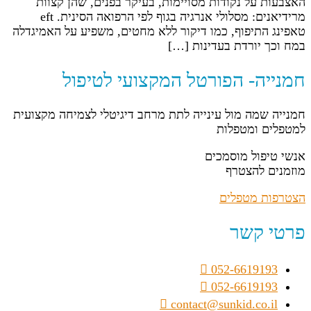
האצבעות על נקודות מסויימות, בעיקר בפנים, שהן קצוות
מרידיאנים: מסלולי אנרגיה בגוף לפי הרפואה הסינית. eft
טאפינג התיפוף, כמו דיקור ללא מחטים, משפיע על האמיגדלה
במח וכך יורדת בעדינות […]
חמנייה- הפורטל המקצועי לטיפול
חמנייה שמה מול עינייה לתת מרחב דיגיטלי לצמיחה מקצועית
למטפלים ומטפלות
אנשי טיפול מוסמכים
מוזמנים להצטרף
הצטרפות מטפלים
פרטי קשר
052-6619193
052-6619193
contact@sunkid.co.il