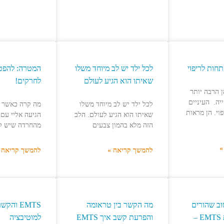
תחות לריפוי
לכל ילד יש לב מיוחד משלו
המטרה: להפט
שאיתו הוא הגיע לעולם
לחרקים!
ן הרבה יותר
יה. העיניים
לכל ילד יש לב מיוחד משלו
וי. הן מראות
שאיתו הוא הגיע לעולם. הלב
הגיעה אליי עם
הזה מלא בהמון צבעים
מהחרדה שיש ל
»
להמשך קריאה »
להמשך קריאה 
וב שהורים
מה הקשר בין טראומה
EMTS והק
ידעו על שיטת EMTS –
והפרעת קשב איך EMTS
למוטיבציה