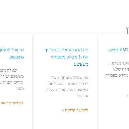
מה שמרגיע אותך, מטריף
מי אני? שאלו
אותי! משחק משפחתי
משעשע
התחלנו את EMTS בשקט…
משעשע
יקה שאני
שאלון משפחת
מחדש בעבודה
משעשע, שילדים
מה שמרגיע אותך, עשוי
יכולים לענות על
להטריף אותי. כשכל אחד
ממנו
במשפחה מגיב אחרת ללחץ,
»
זה יכול
להמשך קריאה 
להמשך קריאה »