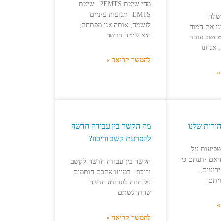
מהי שיטת EMTS? שיטת
EMTS- תנועות עיניים
ר שלה
לנשמה, אותה אני מפתחת,
נו את המוח
היא שיטה חדשה
מחשב עובד
 אנחנו
להמשך קריאה »
»
ההורות שלנו
מה הקשר בין עבודה חדשה
להפרעת קשב וריכוז?
משפיעות על
אם ידעתם כי
הקשר בין עבודה חדשה לקשב
ירועים,
וריכוז דמיינו אתכם חותמים
יתם
על חוזה לעבודה חדשה
שהתרגשתם
»
להמשך קריאה »