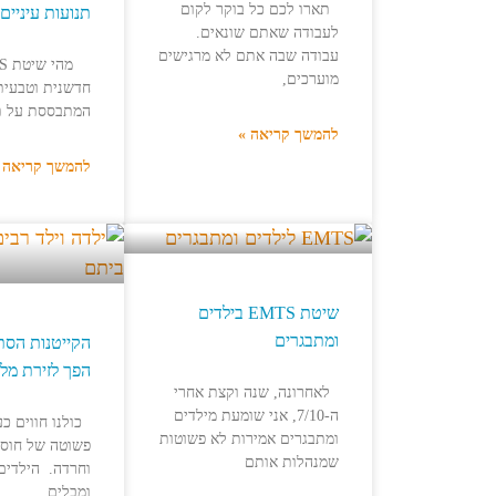
תארו לכם כל בוקר לקום
תנועות עיניים
לעבודה שאתם שונאים.
עבודה שבה אתם לא מרגישים
מוערכים,
חדשנית וטבעית 
המתבססת על תנ
להמשך קריאה »
להמשך קריאה 
שיטת EMTS בילדים
ומתבגרים
הקייטנות הסתי
הפך לזירת מל
לאחרונה, שנה וקצת אחרי
ה-7/10, אני שומעת מילדים
כולנו חווים כ
ומתבגרים אמירות לא פשוטות
פשוטה של חוסר
שמנהלות אותם
וחרדה. הילדים
ומבלים