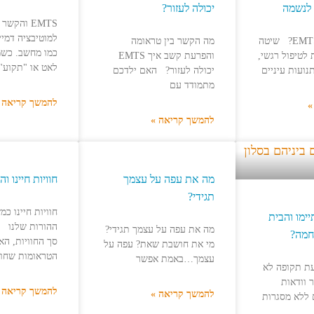
 לנשמה
יכולה לעזור?
EMTS והקש
למוטיבציה דמיי
מהי שיטת EMTS? שיטה
מה הקשר בין טראומה
כמו מחשב. כש
לטיפול רגשי,
והפרעת קשב איך EMTS
לאט או "תקוע",
ועות עיניים
יכולה לעזור? האם ילדכם
מתמודד עם
להמשך קריאה 
»
להמשך קריאה »
מה את עפה על עצמך
חוויות חיינו ו
תגידי?
חוויות חיינו כ
ימו והבית
ההורות שלנו ה
מה את עפה על עצמך תגידי?
חמה?
סך החוויות, הא
מי את חושבת שאת? עפה על
הטראומות שחוו
עצמך…באמת אפשר
עת תקופה לא
 וודאות
להמשך קריאה 
להמשך קריאה »
 ללא מסגרות