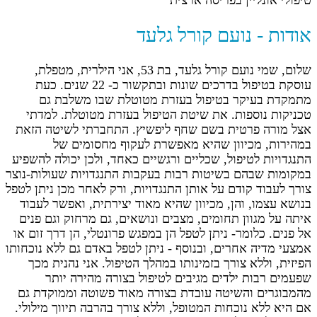
טיפולי אונליין בפריסה ארצית
אודות - נועם קורל גלעד
שלום, שמי נועם קורל גלעד, בת 53, אני הילרית, מטפלת,
עוסקת בטיפול בדרכים שונות ובתקשור כ- 22 שנים. כעת
מתמקדת בעיקר בטיפול בעזרת מטוטלת שבו משלבת גם
טכניקות נוספות. את שיטת הטיפול בעזרת מטוטלת. למדתי
אצל מורה פרטית בשם שחף ליפשיץ. התחברתי לשיטה הזאת
במהירות, מכיוון שהיא מאפשרת לעקוף מחסומים של
התנגדויות לטיפול, שכליים ורגשיים כאחד, ולכן יכולה להשפיע
במקומות שבהם בשיטות רבות בעקבות התנגדויות שעולות-נוצר
צורך לעבוד קודם על אותן התנגדויות, ורק לאחר מכן ניתן לטפל
בנושא עצמו, והן, מכיוון שהיא מאוד יצירתית, ואפשר לעבוד
איתה על מגוון תחומים, מצבים ונושאים, גם מרחוק וגם פנים
אל פנים. כלומר- ניתן לטפל הן במפגש פרונטלי, הן דרך זום או
אמצעי מדיה אחרים, ובנוסף - ניתן לטפל באדם גם ללא נוכחותו
הפיזית, וללא צורך בזמינותו במהלך הטיפול. אני נהנית מכך
שפעמים רבות ילדים מגיבים לטיפול בצורה מהירה יותר
מהמבוגרים והשיטה עובדת בצורה מאוד פשוטה וממוקדת גם
אם היא ללא נוכחות המטופל, וללא צורך בהרבה תיווך מילולי.