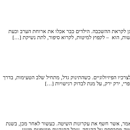
 לקראת ההשכבה. הילדים כבר אכלו את ארוחת הערב וכעת
ות, הוא – לקפוץ למיטות, לקרוא סיפור, לתת נשיקת […]
רכיו הפיזיולוגיים. כשהתינוק גדל, מתחיל שלב הטעימות, בדרך
ונלד באייר, מונטרוס וולף וטוד ריסלי, מאמר, אשר חשף את עקרונות השיטה. כעשור לאחר מכן, בשנת
השיטה מתבססת על ההנחה, שכל התנהגות מושפעת משני