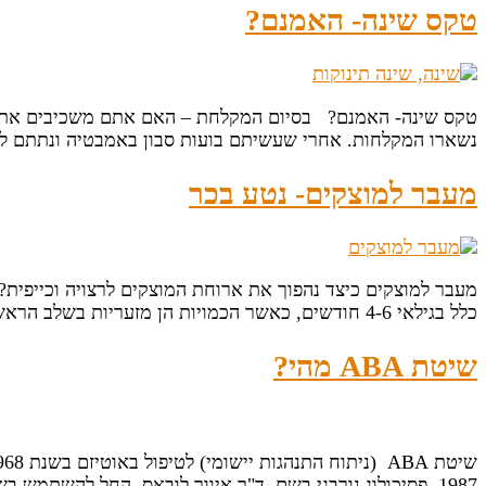
טקס שינה- האמנם?
טקס שינה- האמנם? בסיום המקלחת – האם אתם משכיבים את ה
נשארו המקלחות. אחרי שעשיתם בועות סבון באמבטיה ונתתם לקט
מעבר למוצקים- נטע בכר
מעבר למוצקים כיצד נהפוך את ארוחת המוצקים לרצויה וכייפית? 
כלל בגילאי 4-6 חודשים, כאשר הכמויות הן מזעריות בשלב הראשון (2-3 כפיות) והאוכל הינו טחון. בתחילה יש הפרדה מזונות, פרי פרי, ירק ירק, על מנת לבדוק רגישויות […]
שיטת ABA מהי?
1987, פסיכולוג נורבגי בשם ד"ר איוור לובאס, החל להשת