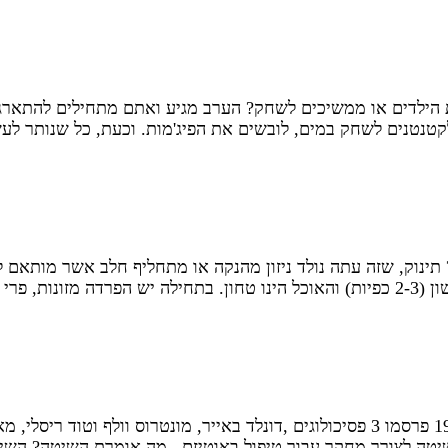
ילדים או ממשיכים לשחק? הערב מגיע ואתם מתחילים להתארגן
נטנים לשחק במים, לובשים את הפיג'מות. וכעת, כל שנותר לעש
תינוק, שזה עתה נולד ניזון מהנקה או מתחליף חלב אשר מותאם לצ
שיטת ABA (ניתוח התנהגות יישומי) לטיפול באוטיזם בשנת 1968 פרסמו 3 פסיכולוגים ,ד
מש בשיטה לצורך מחקר עבור טיפול באוטיזם. מה אומרת השיטה? 