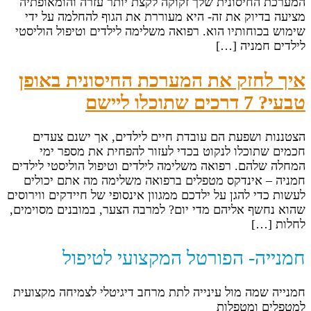
המערכת החיסונית שלך זקוקה לקצת יותר עזרה והומאופתיה
מציעה בדיוק את זה- היא מעוררת את הגוף להחלמה על ידי
שימוש בכוחותיו הוא. רפואה משלימה לילדים וטיפול הוליסטי
לילדים חמניה […]
איך לחזק את המערכת החיסונית באופן
טבעי? 7 דרכים שתוכלו ליישם
הצטננות ושפעת הם עובדת חיים לילדים, אך ישנם צעדים
חכמים שתוכלו לנקוט בכדי לעזור להפחית את מספר ימי
המחלה שלהם. רפואה משלימה לילדים וטיפול הוליסטי לילדים
חמניה – אינדקס מטפלים ברפואה משלימה מה אתם יכולים
לעשות כדי להגן על ילדכם ממגוון אינסופי של חיידקים ווירוסים
שהוא נחשף אליהם מדי יום? למרבה הצער, במובנים מסוימים,
לחלות […]
חמנייה- הפורטל המקצועי לטיפול
חמנייה שמה מול עינייה לתת מרחב דיגיטלי לצמיחה מקצועית
למטפלים ומטפלות