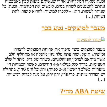
וכעת נשארו המקלחות. אחרי שעשיתם בועות סבון באמבטיה
ונתתם לקטנטנים לשחק במים, לובשים את הפיג'מות. וכעת, כל
שנותר לעשות, הוא – לקפוץ למיטות, לקרוא סיפור, לתת
נשיקת […]
מעבר למוצקים- נטע בכר
מעבר למוצקים כיצד נהפוך את ארוחת המוצקים לרצויה
וכייפית? תינוק, שזה עתה נולד ניזון מהנקה או מתחליף חלב
אשר מותאם לצרכיו הפיזיולוגיים. כשהתינוק גדל, מתחיל שלב
הטעימות, בדרך כלל בגילאי 4-6 חודשים, כאשר הכמויות הן
מזעריות בשלב הראשון (2-3 כפיות) והאוכל הינו טחון. בתחילה
יש הפרדה מזונות, פרי פרי, ירק ירק, על מנת לבדוק רגישויות
[…]
שיטת ABA מהי?