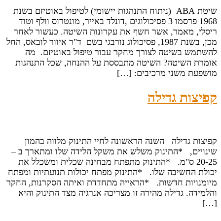
שיטת ABA (ניתוח התנהגות יישומי) לטיפול באוטיזם בשנת
1968 פרסמו 3 פסיכולוגים ,דונלד באייר, מונטרוס וולף וטוד
ריסלי, מאמר, אשר חשף את עקרונות השיטה. כעשור לאחר
מכן, בשנת 1987, פסיכולוג נורבגי בשם ד"ר איוור לובאס, החל
להשתמש בשיטה לצורך מחקר עבור טיפול באוטיזם. מה
אומרת השיטה? השיטה מתבססת על ההנחה, שכל התנהגות
מושפעת משני מרכיבים: […]
קפיצות גדילה
קפיצות גדילה השנה הראשונה לחיי התינוק מלווה בהמון
שינויים, *התינוק משלש את משקל הלידה שלו ומתארך ב –
20-25 ס"מ. *התינוק מתפתח מבחינה שכלית ומשכלל את
יכולת החשיבה שלו. *התינוק מפתח יכולות תנועתיות ומפתח
מיומנויות חדשות. *הראייה מתחדדת ואיתה הסקרנות, החקר
והלמידה. גדילה מהירה זו מצריכה אנרגיה מצד התינוק והיא
[…]