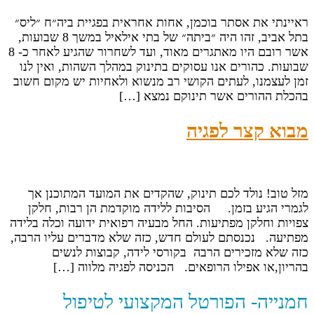
ראיינתי את אסתר בוכמן, אחות אחראית בפגיית ביה״ח ״ליס״
בתל אביב, זהו היה ״ביתה״ של בתי אילאיל במשך 8 שבועות,
אשר רובם היו מאתגרים מאוד, ועד לשחרור שהגיע לאחר כ- 8
שבועות. כהורים אנו עסוקים בתינוק במהלך השהות, ואין לנו
זמן לעצמנו, לעתים הקושי רב מנשוא ולאחיות יש מקום חשוב
בהכלת ההורים אשר תינוקם נמצא […]
מבוא קצר לפגיה
מזל טוב! נולד לכם תינוק, שהקדים את המועד המתוכנן אך
לגמרי הגיע בזמן. הסיבות ללידה מוקדמת הן רבות, חלקן
צפויות וחלקן מפתיעות. החל מבעיה רפואית ידועה וכלה בלידה
מפתיעה. נכנסתם לעולם חדש, כזה שלא מדברים עליו הרבה,
כזה שלא מזכירים הרבה בקורסי לידה, קבוצות לנשים
בהריון,או אפילו הרופאים. הכניסה לפגיה מלווה […]
חמנייה- הפורטל המקצועי לטיפול