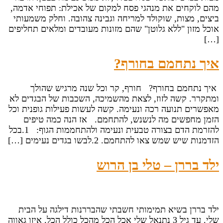
מהם לוקחים את מנהגי פסח למקום של אכילת: תפוחי אדמה,
ביצים, מצות, שוקולד למריחה וגבינה צהובה. וחלק משמעותי
אוכל מזון "ללא גלוטן" שהם מזונות מעובדים ומלאים תחליפים
[…]
איך נתחמם בחורף?
איך נתחמם בחורף? חורף, קר וכל שנה מרגיש שהולך
ומתקרר. קשה לזוז, לצאת מהשמיכה, השכבות של הבגדים לא
מאפשרים תנועה רכה ונעימה. קשה לעשות פעילות גופנית וכל
הזמן מחפשים מה לנשנש, להתחמם. אז הנה כמה טיפים
להזרמת הדם בצורה טבעית ונעימה ולהתחממות הגוף: 1.בכל
הזדמנות שיש שמש צאו להתחמם. 2.לבשו בגדים נעימים […]
ילד בררן – טלי בן הרוש
ילד בררן בשיא תמימותי חשבתי שהבררנות דילגה על הבית
שלי. עד גיל 3 נתנאל שלי אכל הכל מהכל כולל הכל. איזו גאווה