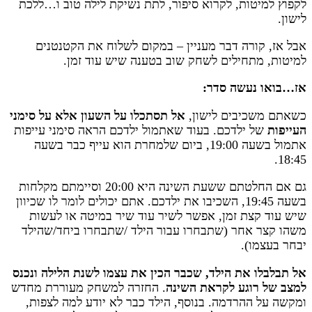
לקפוץ למיטות, לקרוא סיפור, לתת נשיקת לילה טוב ו…ללכת
לישון.
אבל אז, קורה דבר מעניין – במקום לשלוח את הקטנטנים
למיטות, מתחילים לשחק שוב בטענה שיש עוד זמן.
אז…בואו נעשה סדר:
כשאתם משכיבים לישון,
אל תסתכלו על השעון אלא על סימני
העייפות
של ילדכם. בעוד שאתמול ילדכם הראה סימני עייפות
אתמול בשעה 19:00, ביום שלמחרת הוא עייף כבר בשעה
18:45.
גם אם החלטתם ששעת השינה היא 20:00 וסיימתם מקלחות
בשעה 19:45, השכיבו את ילדכם. אתם יכולים לומר לו שכיוון
שיש עוד קצת זמן, אפשר לשיר עוד שיר במיטה או לעשות
משהו קצר אחר (שתבחרו עבור הילד /שתבחרו ביחד/שהילד
יבחר בעצמו).
אל תבלבלו את הילד, שכבר הכין את עצמו לשנת הלילה ונכנס
למצב של רוגע לקראת השינה
. החזרה למשחק מעוררת מחדש
ומקשה על ההרדמה. בנוסף, הילד כבר לא יודע למה לצפות,