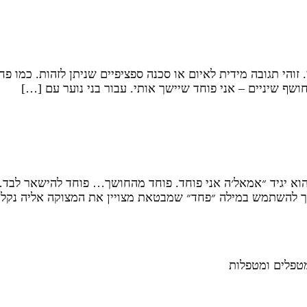
הי תגובה מידית לאיום או סכנה ספציפיים שניתן לזהות. כמו פח
ושף שיניים – אני פוחד שיישך אותי. עבור בני נוער עם […]
הוא יגיד ״אמאל׳ה אני פוחד. פוחד מהחושך… פוחד להישאר לבד
יך להשתמש במילה ״פחד״ שמבטאת מצויין את המצוקה אליה נקלע
מטפלים ומטפלות