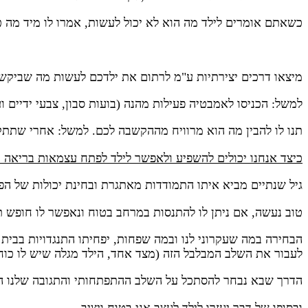
כשאתם אומרים לילד מה הוא לא יכול לעשות, אמרו לו מיד מה כ
מיצאו דרכים יצירתיות ע"מ לרתום את ילדכם לעשות מה שביקש
למשל: הכניסו לאמבטיה פעילות מהנה (בועות סבון, צבעי ידיים וע
תנו לו להבין מה הוא מרוויח מההקשבה לכם. למשל: אחרי שתתקלח
כיצד אנחנו יכולים להשפיע ולאפשר לילד לפתח עצמאות בריאה ו
גיל שנתיים מביא איתו התמודדות מאתגרת ובחינת יכולות של הפע
טוב נעשה, אם ניתן לו להתנסות במרחב בטוח ונאפשר לו חופש ת
הבחירה במה שעקרוני לנו ובמה שפחות, יפחיתו התנגדויות בבית 
לעבור את השלב המבלבל הזה (מצד אחד, הילד מגלה שיש לו כוח 
הדרך שבא נבחר להסתכל על השלב ההתפתחותי והתגובה שלנו הן א
ובסופו של דבר יעזרו לילד לעצב אני בטוח ויציב.