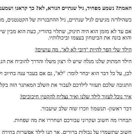
האמת? נשמע מפחיד, גיל שנתיים הנורא, לא? כך קראנו ושמענו 
כשהילד/ה מגיעים לגיל שנתיים, גיל ההתבגרות של הקטנטנים, 
אם עד לא מזמן הוא היה תינוק, שתלוי בהוריו, כעת הוא מבין ש
והוא בונה את הביטחון בעצמו וביכולותיו.
הילד שלי הפך להיות "דובי לא לא". מה עושים?
הילד המתוק שלנו מגלה שיש לו רצון משלו והדרך להוכיח את הנב
לכן, על כל דבר הוא יבחר לומר: "לא", גם אם בעבר ענה בחיוב
התגובה שלכם תעזור לילדכם לעבור את השלב המאתגר הזה בקלות 
איך נוכל לעזור לילד שלנו ואיך נצליח להקטין חיכוכים?
דבר ראשון- תנשמו! וזכרו שזה שלב שיעבור.
תבחרו מה חשוב ועקרוני עבורכם ושחררו את מה שפחות.
חשוב שתשמרו על גבולות ברורים, אך תנו לילד אפשרות בחירה בתוך ה