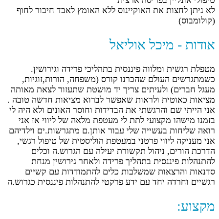
טיפולי אונליין בפריסה ארצית
לא ניתן לחצות את האוקיינוס ללא האומץ לאבד חיבור לחוף
(קולומבוס)
אודות - מיכל אוליאל
מטפלת רגשית ומלווה פיננסית בתהליכי פרידה וגירושין.
כשמתגרשים העולם שהכרנו קורס (משפחה, הורות,זוגיות,
מעגל חברים) ולעיתים צריך יד מושטת שתעזור לצאת מאותה
מציאות כאוטית ולראות שאפשר לברוא מציאות חדשה טובה .
אני הייתי שם והרגשתי את הבדידות וחוסר האונים ולא היה לי
בזמנו מישהו מקצועי לתת לי מעטפת מלאה של ליווי אז אני
רואה שליחות בעשייה שלי עבור אותן.ם מתגרשות.ים וילדיהם
אני מעניקה ליווי פרטני במעטפת הוליסטית של טיפול רגשי,
הדרכת הורים, ניהול תקשורת יעילה עם הגרוש.ה וכלים
להתנהלות פיננסית בתהליך פרידה ולאחר גירושין מנחת
סדנאות והרצאות שמשלבות כלים להתמודדות עם קשיים
רגשיים וחרדה יחד עם ידע פרקטי להתנהלות פיננסית כגרוש.ה
מקצוע: