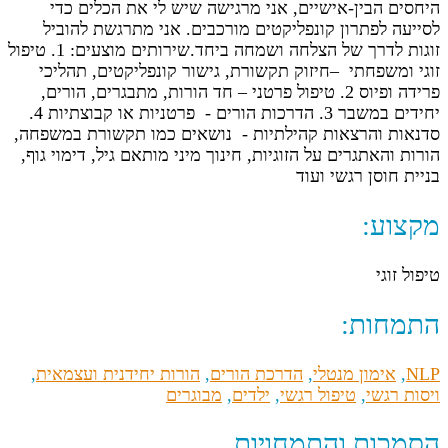
היחסים הבין-אישיים, אני מרגישה שיש ‏לי את הכלים כדי
לסייעה לפתרון קונפליקטים מורכבים. אני מתרגשת להוביל
‏זוגות לדרך של הצלחה ושמחה ביחד.‏שירותים מוצעים: ‏1.‏ טיפול
זוגי ומשפחתי ‏‎– ‎חיזוק תקשורת, גישור קונפליקטים, תהליכי
פרידה ופיוס ‏2.‏ טיפול פרטני –‏‎ ‎חד הורות,‏‎ ‎מתבגרים, הורים,
יחידים במשבר ‏3.‏ הדרכות הורים -‏‎ ‎‏ פרטניות או קבוצתיות ‏4.‏
סדנאות והרצאות קהילתיות -‏‎ ‎‏ נושאים כמו תקשורת במשפחה,
הורות והאתגרים על ‏הזוגיות, חינוך מיני מותאם גיל, דימוי גוף,
בניית חוסן רגשי ועוד ‏
מקצוע:
טיפול זוגי
התמחות:
NLP
,
אימון מנטלי
,
הדרכת הורים
,
הורות יחידנית ועצמאית
,
ויסות רגשי
,
טיפול רגשי
,
ילדים
,
מבוגרים
הסמכות והתמחויות