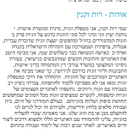
טיפולי אונליין בפריסה ארצית
אודות - רות וקנין
שמי רות וקנין, אני מטפלת זוגית, מינית ומגשרת אישית. י
נותנת יעוץ זוגי ומיני לכל סוגי הזוגות בדגש על זוגיות פרק ב׳
וזוגות המתגוררים בחו״ל ומחפשים יועצת זוגית שדוברת עברית,
אנגלית, צרפתית ושמעורבת עם הקהילה הישראלית בקנדה
וארה״ב ‏ כאישה הנשואה כבר כשלושים שנה, אני מבינה היטב
את האתגרים והחובות ‏הקשים שמתגבשים בנישואין. בעזרת
ניסיוני המקצועי במשרד עורכי דין ‏המתמחה בדיני אישות,
התבוננות וליווי זוגות בדרכם לגירושין, כך שאני מבינה ‏את
האתגרים המורכבים של הזוגיות. ‏ התחלתי את דרכי כמטפלת
זוגית ומאז אני לא מפסיקה ללמוד ולהתפתח. ‏צברתי ניסיון רב
בעבודה עם זוגות ורווקים. נחשפתי לאתגרים העצומים של
‏זוגיות ומשפחה, לקשיים שמציפים זוגות מכל הסוגים שמחפשים
תחושת סיפוק ‏ושלווה בזוגיותם. ‏ בעולם המודרני של היום, בית
ועבודה מלאים בלחץ ודרישות, ולעיתים זה יכול ‏לגרום לנו
להתעלם מבן או בת הזוג שלנו. אני מאמינה שכדי להצליח
בזוגיות, ‏עלינו להתמודד עם האתגרים הללו ולמצוא דרכים ליצור
חיים מאושרים. לאחר ‏שנים רבות של לימוד ועבודה בתחום