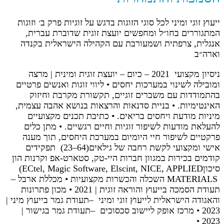
ייעוץ זוגי ומיני לכל סוגי הזוגות בדגש על זוגיות פרק ב׳ וזוגות
המתגוררים בחו״ל ומחפשים יועצת זוגית שדוברת עברית,
אנגלית, צרפתית ושמעורבת עם הקהילה הישראלית בקנדה
וארה״ב
ניסיון מקצועי ‎2021 ‎‏ ‏‎–‎‏ כיום – יועצת זוגית ומינית | מרצה
ומובילה לשינוי במערכות יחסים • ליווי זוגות ואנשים פרטיים
בהתמודדות עם משברים זוגיים, תקשורת מקרבת וחיזוק
‏האינטימיות‎.‎ • בניית סדנאות והרצאות בנושא אהבה עצמית,
מיניות מודעת ויחסים בריאים‎.‎ • כתיבת תכנים מקצועיים
להעלאת מודעות לשיפור זוגיות וחיים רגשיים‎.‎ • מתן כלים
פרקטיים לשיפור חיי היומיום במערכת היחסים, תוך מענה
אישי ומקצועי לקשת ‏רחבה של גילאים‎ (23–64)‎‏ תפקידים
קודמים‎ בכירות במגוון חברות היי-טק, סטארט-אפ וקרנות הון
סיכון‎ (ECtel, Magic Software, Elscint, NICE, APPLIED
MATERIALS ‎ השכלה והכשרות מקצועיות • מכללת ארבל ‏‎–
‎תעודת הסמכה בייעוץ והוראה זוגית | 2021‏ • מכון פתרונות
והאגודה הישראלית לייעוץ זוגי ומיני ‏‎– ‎תעודת גמר בייעוץ מיני |
2023‏ • מרכז אופק ליישוב סכסוכים ‏‎– ‎תעודת גמר בגישור |
2023‏ •