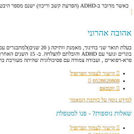
כאשר מדובר ב-ADHD (הפרעת קשב וריכוז) ישנם מספר היבטים מרכזיים שיש לקחת בחשבון ברמת ההשפעה על מתבגרים ותפקודם האקדמי: קושי בקשב מתמשך: אחד ממאפייני
אהובה אהרוני
בוגרים ונוער עם D
פרא-רפואיים , ועבודה צמודה עם פסיכולוגית שהיתה מעורבת בת
קישור לעמוד הפרופיל
0528620808
ווטסאפ
למידע נוסף על כותבת המאמר
שאלות נוספות? - פנו למטפלת
קישור לעמוד הפרופיל