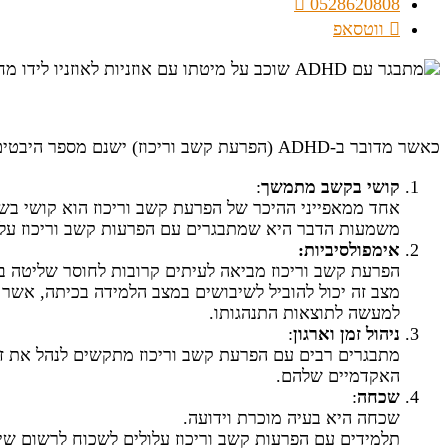
0528620808
ווטסאפ
כאשר מדובר ב-ADHD (הפרעת קשב וריכוז) ישנם מספר היבטים מרכזיים שיש לקחת בחשבון ברמת ההשפעה על מתבגרים ותפקודם האקדמי:
קושי בקשב מתמשך
:
אחד ממאפייני ההיכר של הפרעת קשב וריכוז הוא קושי בש
משמעות הדבר היא שמתבגרים עם הפרעות קשב וריכוז עלו
אימפולסיביות:
הפרעת קשב וריכוז מביאה לעיתים קרובות לחוסר שליטה בת
מצב זה יכול להוביל לשיבושים במצב הלמידה בכיתה, אשר
למעשה לתוצאות התנהגותו.
ניהול זמן וארגון
:
מתבגרים רבים עם הפרעת קשב וריכוז מתקשים לנהל את זמנ
האקדמיים שלהם.
שכחה
:
שכחה היא בעיה מוכרת וידועה.
תלמידים עם הפרעות קשב וריכוז עלולים לשכוח לרשום שיע