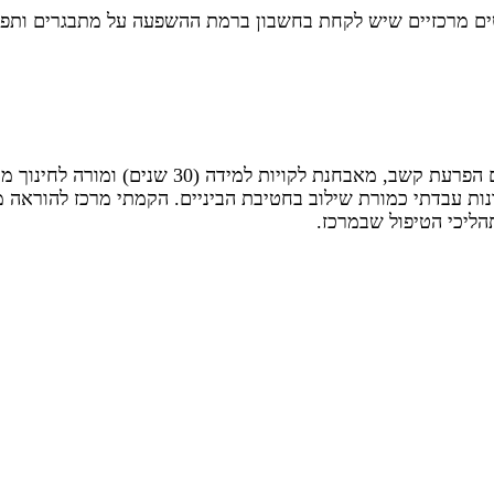
בעלת תואר שני בחינוך, מאמנת וותיקה ( 20 שנים)
ADH והובלתם להצלחה. ב- 15 השנים האחרונות עבדתי כמורת שילוב בחטיבת הביניים. הק
הליכי הטיפול שבמרכז.