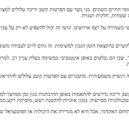
מי החיים השונים. בני נוער עם הפרעות קשב וריכוז עלולים למצ
 שטחית, חלקית ושגויה.
שי בשמירה על רצף אירועים. קושי זה יכול להשפיע לא רק על עב
 לקשיים בהקצאת הזמן הנכון למשימות. זה גורם לרוב לעבודה מש
אנשים עם ADHDחווים "מיקוד יתר", שבו הם נבלעים באופן אינטנסיבי במשימה בעלת ע
.
עה רגשית משמעותית. מתבגרים עם הפרעות קשב עלולים להתייאש
 וריכוז נדרשים להתאמות באופן ההיבחנות כגון זמן ממושך למב
בטכנולוגיות מסייעות. (כגון אוזניות להקטנת רעש, מוסיקת רק
תחום האקדמי, אבל היא לא מגדירה את היכולות או הפוטנציאל ש