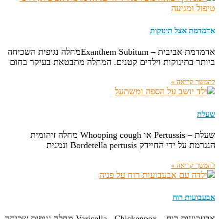
אדמדמת אצל תינוקות
אדמדמת אביבית – Exanthem Subitumמחלה נגיפית השכיחה
ביותר בתינוקות וילדים קטנים. המחלה מתבטאת בעיקר בחום
להמשך קריאה »
שעלת
שעלת – Pertussis או Whooping cough מחלה זיהומית
הנגרמת על ידי החיידק Bordetella pertusis ונמנית
להמשך קריאה »
אבעבועות רוח
אבעבועות רוח – Varicella , Chickenpox מחלה נגיפית שכיחה