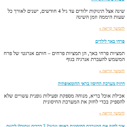
שינה אצל תינוקות ילודים עד גיל 4 חודשים, ישנים לאורך כל
שעות היממה וזמן השינה
להמשך קריאה »
פרחי באך לילדים
תמציות פרחי באך, הן תמציות פרחים – חותם אנרגטי של פרח
המשמש להעברת אנרגיה בגוף
להמשך קריאה »
חיזוק מערכת החיסון בראי ההומאופתיה
אכילת אוכל בריא, מנוחה מספקת ופעילות גופנית עשויים שלא
להספיק בכדי לחזק את המערכת החיסונית
להמשך קריאה »
איך לחזק את המערכת החיסונית באופן טבעי? 7 דרכים שתוכלו ליישם