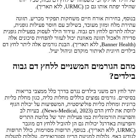
שהילד יפתח אותו גם כן (URMC, ללא תאריך).
בנוסף, בחירות אורח חיים משחקות תפקיד מכריע. תזונה
עתירת מלח ומזון מעובד, בשילוב עם חוסר פעילות גופנית,
יכולה לתרום ללחץ דם גבוה. עידוד הילד לעסוק בפעילות גופנית
סדירה ולאכול תזונה מאוזנת יכול לעזור להפחית סיכונים אלה
(Banner Health, ללא תאריך). הבנת גורמים אלה ליתר לחץ דם
בילדים חיונית לאיתור מוקדם וניהול יעיל.
מהם הגורמים המשניים ללחץ דם גבוה
בילדים?
יתר לחץ דם משני בילדים נגרם בדרך כלל ממצבי בריאות
בסיסיים. גורמים נפוצים כוללים מחלות כליה, כגון מחלת כליות
כרונית ומחלת כליות פוליציסטית, המשפיעות על יכולת הגוף
לווסת את לחץ הדם (News-Medical, 2023). בעיות לב
והפרעות הורמונליות כמו פעילות יתר של בלוטת התריס
והפרעות באדרנל יכולות גם הן להוביל ללחץ דם מוגבר
(URMC, ללא תאריך). בנוסף, תרופות מסוימות, כולל תרופות
לגודש באף, גלולות למניעת הריון וסטרואידים, עלולות להעלות