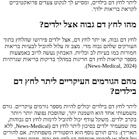
ליתר לחץ דם בילדים, ומסייע לך לנקוט צעדים פרואקטיביים
לקראת בריאות ילדך.
מהו לחץ דם גבוה אצל ילדים?
לחץ דם גבוה, או יתר לחץ דם, אצל ילדים פירושו שהלחץ בתוך
העורקים שלהם גבוה מדי. מצב זה עלול להוביל לבעיות בריאות
חמורות כמו בעיות לב וכליות. האבחון נעשה לרוב באמצעות
מספר קריאות לחץ דם חריגות במהלך בדיקות בריאות שגרתיות
(News-Medical, 2024).
מהם הגורמים העיקריים ליתר לחץ דם
בילדים?
ליתר לחץ דם בילדים יכולים להיות מספר גורמים עיקריים. גורם
משמעותי אחד הוא השמנת יתר, שהופכת נפוצה יותר ויותר
בקרב ילדים. משקל עודף יכול להוביל לרמות לחץ דם גבוהות,
מה שמעמיד ילדים בסיכון ליתר לחץ דם (News-Medical, ללא
תאריך). גורם תורם נוסף הוא היסטוריה משפחתית. אם להורים
של הילד או לקרובי משפחה יש לחץ דם גבוה, סביר יותר