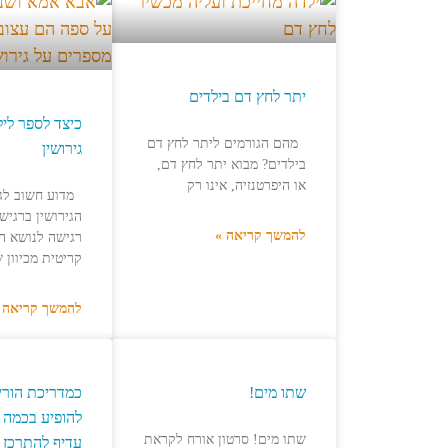
יתר לחץ דם בילדים
כיצד לספר ליל
מהם הגורמים ליתר לחץ דם
גירושין
בילדים? מבוא יתר לחץ דם,
או היפרטנזיה, אינו רק
מדוע חשוב לג
הגירושין ברגיש
להמשך קריאה »
רגישה לנושא הג
קריטית מכיוון 
להמשך קריאה 
שתו מים!
כמדריכת הורים
להופיע בכמה 
שתו מים! סרטון אורח לקראת
עדיף להתרכז