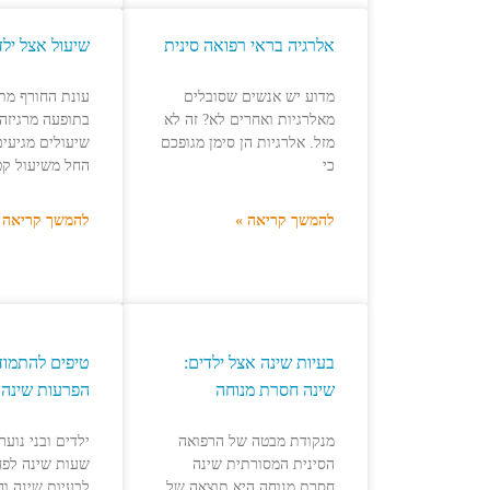
אלרגיה בראי רפואה סינית
שיעול אצל ילד
מדוע יש אנשים שסובלים
עונת החורף מת
מאלרגיות ואחרים לא? זה לא
בתופעה מרגיזה 
מזל. אלרגיות הן סימן מגופכם
שיעולים מגיעים
כי
החל משיעול קט
להמשך קריאה »
להמשך קריאה 
בעיות שינה אצל ילדים:
טיפים להתמוד
שינה חסרת מנוחה
הפרעות שינה 
מנקודת מבטה של הרפואה
ילדים ובני נוע
הסינית המסורתית שינה
שעות שינה לפח
חסרת מנוחה היא תוצאה של
לבעיות שינה וח