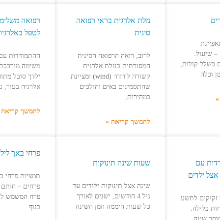
ים
נזלת אלרגית בראי רפואה
רפואה משלימה:
סינית
לטפל באלרגיות
אפיינת
– שיעול.
לרוב, רואה הרפואה הסינית
ההתמודדות עם 
 בשלל קולות,
המסורתית בנזלת אלרגית
משימה מורכבת.
ן וכלה
קשורה ל'רוח״ (wind) ומציינת
ילדך סובל מתופ
שהתסמינים באים והולכים
אלרגיה בעור, נ
במהירות,
»
להמשך קריאה 
להמשך קריאה »
פרחי באך ליל
דות עם
שעות שינה תינוקות
אצל ילדים
תמציות פרחי בא
שינה אצל תינוקות ילודים עד
פרחים – חותם 
גיל 4 חודשים, ישנים לאורך
פרח המשמש לה
ר זקוקים לתשע
כל שעות היממה וזמן השינה
בגוף
ות בלילה.
וסר שינה