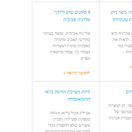
 כיצד ניתן
9 סימנים שיש לילדך
 עונתיות?
אלרגיה אביבית
אלרגיה היא
אלרגיה אביבית, נפוצה בעיקר
 לראות את
בחודשי האביב ומקורה
עות כמו
באבקות שונות המצויות
זלת
בצמחי בר, צמחי מדשאות
ועצים
»
להמשך קריאה »
דים
חיזוק מערכת החיסון בראי
ההומאופתיה
ך, הן תמציות
אנרגטי של
אכילת אוכל בריא, מנוחה
עברת אנרגיה
מספקת ופעילות גופנית
עשויים שלא להספיק בכדי
לחזק את המערכת החיסונית