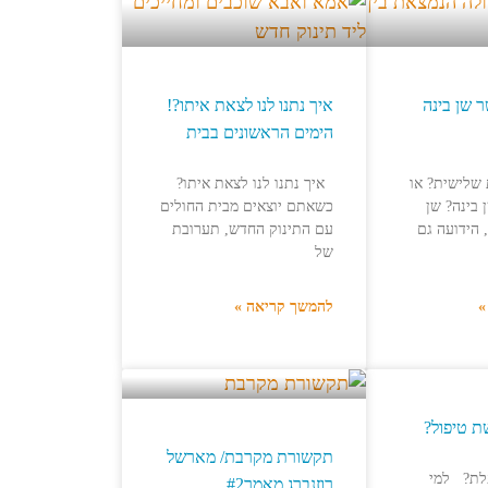
 שן בינה
איך נתנו לנו לצאת איתו?!
הימים הראשונים בבית
שלישית? או
איך נתנו לנו לצאת איתו?
 בינה? שן
כשאתם יוצאים מבית החולים
 הידועה גם
עם התינוק החדש, תערובת
של
»
להמשך קריאה »
ת טיפול?
תקשורת מקרבת/ מארשל
לת? למי
רוזנברג מאמר#2