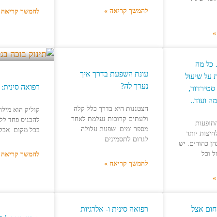
להמשך קריאה »
להמשך קריאה 
»
 כל מה
עונת השפעת בדרך איך
על שיעול
נערך לה?
רפואה סינית: 
 סטירדור,
ה ועוד..
הצטננות היא בדרך כלל קלה
קוליק הוא מילה
ולעתים קרובות נעלמת לאחר
להכניס פחד לל
תופעות
מספר ימים. שפעת עלולה
בכל מקום. אבל 
חיצות יותר
לגרום לתסמינים
ן כהורים. יש
ל וכל
להמשך קריאה 
להמשך קריאה »
»
חום אצל
רפואה סינית ו- אלרגיות