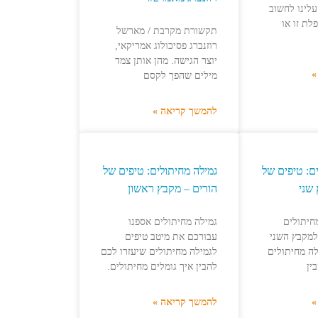
עלינו לחשוב
לת זו או
תקשורת מקרבת / מארשל
רוזנברג פסיכולוג אמריקאי,
יוצר הגישה. מהן אותן צמד
»
מילים שהפך לקסם
להמשך קריאה »
ם: טיפים של
גמילה מחיתולים: טיפים של
שני
הורים – מקבץ ראשון
חיתולים
גמילה מחיתולים אספנו
למקבץ השני
עבורכם את מיטב טיפים
לה מחיתולים
לגמילה מחיתולים שיעזרו לכם
ין
להבין איך גומלים מחיתולים.
»
להמשך קריאה »