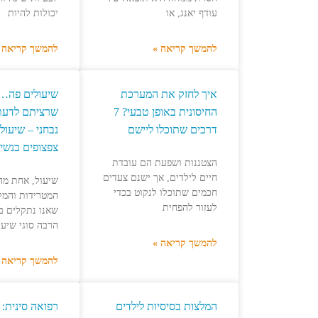
עודף יאנג, או
יכולות להיות
להמשך קריאה »
להמשך קריאה 
איך לחזק את המערכת
שיעולים פה…
החיסונית באופן טבעי? 7
שרציתם לדעת 
דרכים שתוכלו ליישם
נבחני – שיעול
צפצופים בנשימ
הצטננות ושפעת הם עובדת
חיים לילדים, אך ישנם צעדים
שיעול, אחת מה
חכמים שתוכלו לנקוט בכדי
המטרידות והמל
לעזור להפחית
שאנו נתקלים בה
הרבה סוגי שיעו
להמשך קריאה »
להמשך קריאה 
המלצות בסיסיות לילדים
רפואה סינית: 