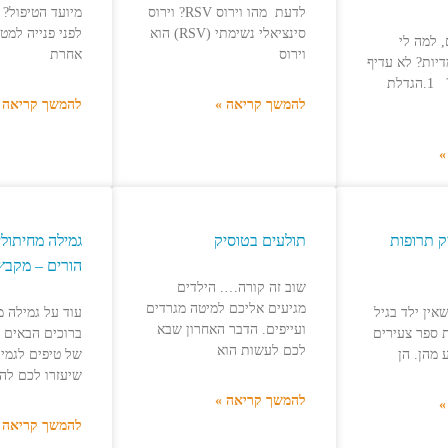
לדעת מהו וירוס RSV? וירוס
מיועד הטיפול? 
סינציאלי נשימתי (RSV) הוא
לפני פנייה למטפ
 למה לי
וירוס
אחרת
יות? לא עדיף
להתרכז באחת? 1.הגדלת
להמשך קריאה »
להמשך קריאה 
»
ק תרופות
תולעים בטוסיק
גמילה מחיתולי
הורים – מקבץ 
שוב זה קורה…. הילדים
מגיעים אליכם למיטה מגרדים
אין ילד בגיל
עוד על גמילה מ
ועייפים. הדבר האחרון שבא
ת ספר צעירים
ברוכים הבאים 
לכם לעשות הוא
מהן. הן
של טיפים לגמי
שיעזרו לכם להב
להמשך קריאה »
»
להמשך קריאה 