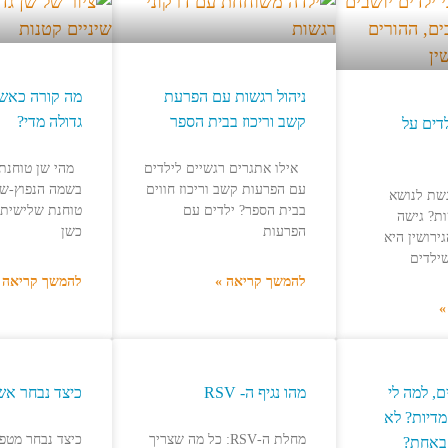
ניהול רגשות עם הפרעת
מה קורה כאשר
קשב וריכוז בבית הספר
גדולה מדי?
דים על
אילו אתגרים רגשיים לילדים
מהי שן טוחנת 
עם הפרעות קשב וריכוז חווים
בשמה הנפוץ-שן
שת לנושא
בבית הספר? ילדים עם
טוחנת שלישית,
ות? גישה
הפרעות
כשן
ירושין היא
שילדים
להמשך קריאה »
להמשך קריאה 
»
, למה לי
מהו נגיף ה- RSV
כיצד נבחר אש
מדיות? לא
מחלת ה-RSV: כל מה שצריך
כיצד נבחר מטפ
 באחת?