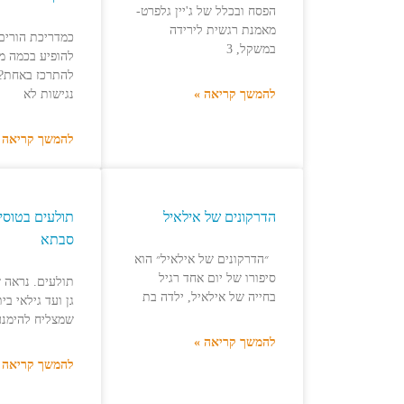
הפסח ובכלל של ג'יין גלפרט-
מאמנת רגשית לירידה
כמדריכת הורים,
במשקל, 3
להופיע בכמה מד
להמשך קריאה »
נגישות לא
להמשך קריאה 
הדרקונים של אילאיל
תולעים בטוסי
סבתא
״הדרקונים של אילאיל״ הוא
סיפורו של יום אחד רגיל
תולעים. נראה ש
בחייה של אילאיל, ילדה בת
גן ועד גילאי בי
שמצליח להימנע 
להמשך קריאה »
להמשך קריאה 